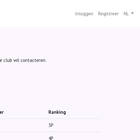
Inloggen
Registreer
NL
ze club wil contacteren.
er
Ranking
3P
4P