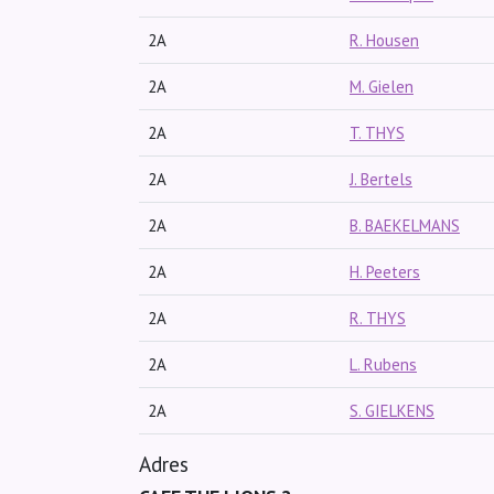
2A
R. Housen
2A
M. Gielen
2A
T. THYS
2A
J. Bertels
2A
B. BAEKELMANS
2A
H. Peeters
2A
R. THYS
2A
L. Rubens
2A
S. GIELKENS
Adres