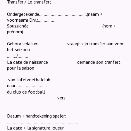
Transfer / Le transfert.
Ondergetekende…………………………………..(naam +
voornaam) Dnr.:……………
Soussignée
(nom +
prénom)
Geboortedatum…………………… vraagt zijn transfer aan voor
het seizoen
..……/………
La date de naissance
demande son tranfert
pour la saison
van tafelvoetbalclub ………………………………………
naar ……………………..
du club de football
vers
Datum + handtekening speler:
…………………………………………………….
La date + la signature joueur