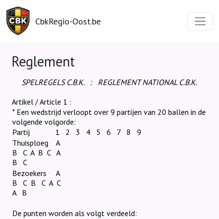
CbkRegio-Oost.be
Reglement
SPELREGELS C.B.K.
:
REGLEMENT NATIONAL C.B.K.
Artikel / Article 1 :
* Een wedstrijd verloopt over 9 partijen van 20 ballen in de
volgende volgorde:
Partij
1
2
3
4
5
6
7
8
9
Thuisploeg
A
B
C
A
B
C
A
B
C
Bezoekers
A
B
C
B
C
A
C
A
B
De punten worden als volgt verdeeld: