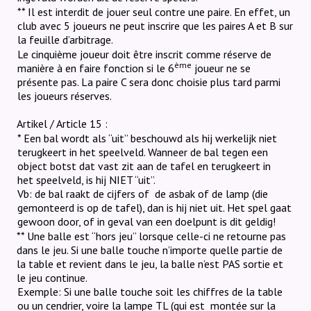
** Il est interdit de jouer seul contre une paire. En effet, un
club avec 5 joueurs ne peut inscrire que les paires A et B sur
la feuille d’arbitrage.
Le cinquième joueur doit être inscrit comme réserve de
ème
manière à en faire fonction si le 6
joueur ne se
présente pas. La paire C sera donc choisie plus tard parmi
les joueurs réserves.
Artikel / Article 15 :
* Een bal wordt als “uit” beschouwd als hij werkelijk niet
terugkeert in het speelveld. Wanneer de bal tegen een
object botst dat vast zit aan de tafel en terugkeert in
het speelveld, is hij NIET “uit”.
Vb: de bal raakt de cijfers of
de asbak of de lamp (die
gemonteerd is op de tafel), dan is hij niet uit. Het spel gaat
gewoon door, of in geval van een doelpunt is dit geldig!
** Une balle est “hors jeu” lorsque celle-ci ne retourne pas
dans le jeu. Si une balle touche n’importe quelle partie de
la table et revient dans le jeu, la balle n’est PAS sortie et
le jeu continue.
Exemple: Si une balle touche soit les chiffres de la table
ou un cendrier, voire la lampe TL (qui est
montée sur la