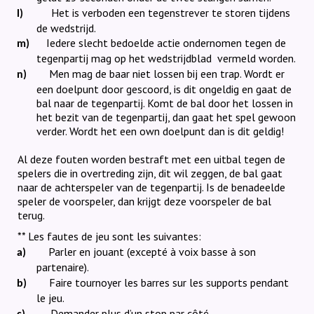
Het is verboden een tegenstrever te storen tijdens
l)
de wedstrijd.
Iedere slecht bedoelde actie ondernomen tegen de
m)
tegenpartij mag op het wedstrijdblad
vermeld worden.
Men mag de baar niet lossen bij een trap. Wordt er
n)
een doelpunt door gescoord, is dit ongeldig en gaat de
bal naar de tegenpartij. Komt de bal door het lossen in
het bezit van de tegenpartij, dan gaat het spel gewoon
verder. Wordt het een own doelpunt dan is dit geldig!
Al deze fouten worden bestraft met een uitbal tegen de
spelers die in overtreding zijn, dit wil zeggen, de bal gaat
naar de achterspeler van de tegenpartij. Is de benadeelde
speler de voorspeler, dan krijgt deze voorspeler de bal
terug.
** Les fautes de jeu sont les suivantes:
Parler en jouant (excepté à voix basse à son
a)
partenaire).
Faire tournoyer les barres sur les supports pendant
b)
le jeu.
Demander plus d’un stop par côté.