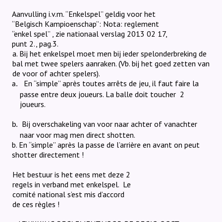
Aanvulling i.v.m. “Enkelspel” geldig voor het
“Belgisch Kampioenschap”:
Nota: reglement
“enkel spel” , zie nationaal verslag 2013 02 17,
punt 2., pag.3.
a. Bij het enkelspel moet men bij ieder spelonderbreking de
bal met twee spelers aanraken. (Vb. bij het goed zetten van
de voor of achter spelers).
En “simple” après toutes arrêts de jeu, il faut faire la
a.
passe entre deux joueurs.
La balle doit toucher
2
joueurs.
Bij overschakeling van voor naar achter of vanachter
b.
naar voor mag men direct shotten.
b. En “simple” après la passe de l’arrière en avant on peut
shotter directement !
Het bestuur is het eens met deze 2
regels in verband met enkelspel.
Le
comité national s’est mis d’accord
de ces règles !