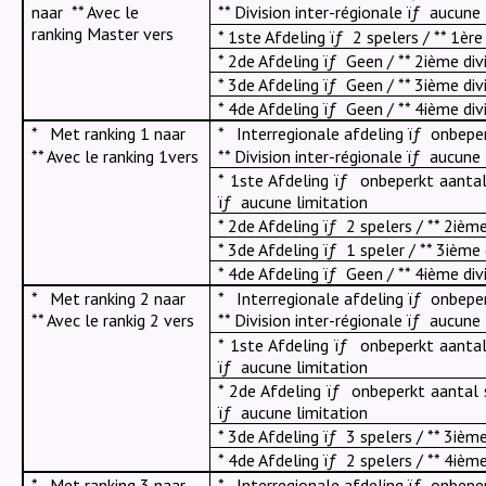
naar
** Avec le
** Division inter-régionale
ïƒ
aucune 
ranking Master vers
* 1ste Afdeling
ïƒ
2 spelers / ** 1ère
* 2de Afdeling
ïƒ
Geen / ** 2ième div
* 3de Afdeling
ïƒ
Geen / ** 3ième div
* 4de Afdeling
ïƒ
Geen / ** 4ième div
*
Met ranking 1 naar
*
Interregionale afdeling
ïƒ
onbeper
** Avec le ranking 1vers
** Division inter-régionale
ïƒ
aucune 
* 1ste Afdeling
ïƒ
onbeperkt aantal 
ïƒ
aucune limitation
* 2de Afdeling
ïƒ
2 spelers / ** 2ième
* 3de Afdeling
ïƒ
1 speler / ** 3ième 
* 4de Afdeling
ïƒ
Geen / ** 4ième div
*
Met ranking 2 naar
*
Interregionale afdeling
ïƒ
onbeper
** Avec le rankig 2 vers
** Division inter-régionale
ïƒ
aucune 
* 1ste Afdeling
ïƒ
onbeperkt aantal 
ïƒ
aucune limitation
* 2de Afdeling
ïƒ
onbeperkt aantal s
ïƒ
aucune limitation
* 3de Afdeling
ïƒ
3 spelers / ** 3ième
* 4de Afdeling
ïƒ
2 spelers / ** 4ième
*
Met ranking 3 naar
*
Interregionale afdeling
ïƒ
onbeper