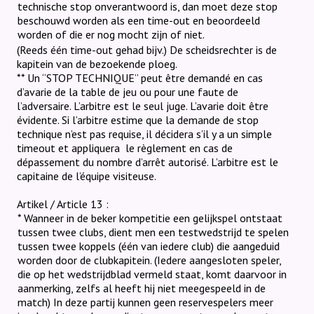
technische stop onverantwoord is, dan moet deze stop
beschouwd worden als een time-out en beoordeeld
worden of die er nog mocht zijn of niet.
(Reeds één time-out gehad bijv.) De scheidsrechter is de
kapitein van de bezoekende ploeg.
** Un “STOP TECHNIQUE” peut être demandé en cas
d’avarie de la table de jeu ou pour une faute de
l’adversaire. L’arbitre est le seul juge. L’avarie doit être
évidente. Si l’arbitre estime que la demande de stop
technique n’est pas requise, il décidera s’il y a un simple
timeout et appliquera
le règlement en cas de
dépassement du nombre d’arrêt autorisé.
L’arbitre est le
capitaine de l’équipe visiteuse.
Artikel / Article 13 :
* Wanneer in de beker kompetitie een gelijkspel ontstaat
tussen twee clubs, dient men een testwedstrijd te spelen
tussen twee koppels (één van iedere club) die aangeduid
worden door de clubkapitein. (Iedere aangesloten speler,
die op het wedstrijdblad vermeld staat, komt daarvoor in
aanmerking, zelfs al heeft hij niet meegespeeld in de
match) In deze partij kunnen geen reservespelers meer