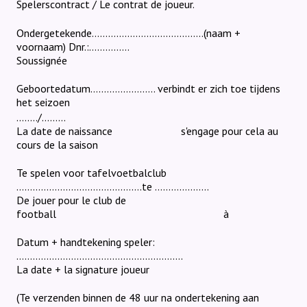
Spelerscontract / Le contrat de joueur.
Ondergetekende…………………………………..(naam +
voornaam) Dnr.:……………
Soussignée
Geboortedatum…………………… verbindt er zich toe tijdens
het seizoen
..……/………
La date de naissance
s'engage pour cela au
cours de la saison
Te spelen voor tafelvoetbalclub
……………………………………….te ………………..
De jouer pour le club de
football
à
Datum + handtekening speler:
…………………………………………………….
La date + la signature joueur
(Te verzenden binnen de 48 uur na ondertekening aan