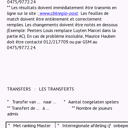
0475/97.72.24
** Les résultats doivent immédiatement être transmis en
ligne sur le site :
www.cbkregio
-
oost
.
Les feuilles de
match doivent être entièrement et correctement
remplies. Les changements doivent être notés en dessous
(Exemple: Peeters Louis remplace Luyten Marcel dans la
partie AC). En cas de problème insoluble, Maurice Hauben
doit être contacté 012/217709 ou par GSM au
0475/97.72.24.
TRANSFERS
:
LES TRANSFERTS
*
Transfer van ...
naar ...
*
Aantal toegelaten spelers
** Transfert de …
à …
** Nombre de joueurs
admis
*
Met ranking Master
*
Interregionale afdeling
ïƒ
onbeper