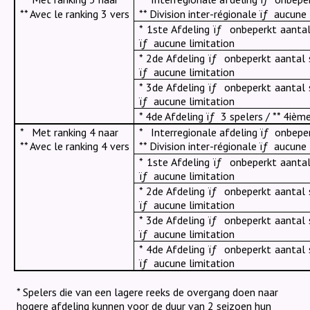
** Division inter-régionale
ïƒ
aucune 
** Avec le ranking 3 vers
* 1ste Afdeling
ïƒ
onbeperkt aantal 
ïƒ
aucune limitation
* 2de Afdeling
ïƒ
onbeperkt aantal s
ïƒ
aucune limitation
* 3de Afdeling
ïƒ
onbeperkt aantal s
ïƒ
aucune limitation
* 4de Afdeling
ïƒ
3 spelers / ** 4ième
*
Met ranking 4 naar
*
Interregionale afdeling
ïƒ
onbeper
** Avec le ranking 4 vers
** Division inter-régionale
ïƒ
aucune 
* 1ste Afdeling
ïƒ
onbeperkt aantal 
ïƒ
aucune limitation
* 2de Afdeling
ïƒ
onbeperkt aantal s
ïƒ
aucune limitation
* 3de Afdeling
ïƒ
onbeperkt aantal s
ïƒ
aucune limitation
* 4de Afdeling
ïƒ
onbeperkt aantal s
ïƒ
aucune limitation
* Spelers die van een lagere reeks de overgang doen naar
hogere afdeling kunnen voor de duur van
2 seizoen
hun