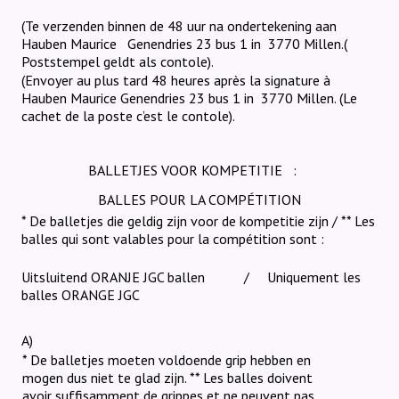
(Te verzenden binnen de 48 uur na ondertekening aan
Hauben Maurice
Genendries 23 bus 1 in
3770 Millen.(
Poststempel geldt als contole).
(Envoyer au plus tard 48 heures après la signature à
Hauben Maurice Genendries 23 bus 1 in
3770 Millen. (Le
cachet de la poste c’est le contole).
BALLETJES VOOR KOMPETITIE
:
BALLES POUR LA COMPÉTITION
* De balletjes die geldig zijn voor de kompetitie zijn / ** Les
balles qui sont valables pour la compétition sont :
Uitsluitend ORANJE JGC ballen
/
Uniquement les
balles ORANGE JGC
A)
* De balletjes moeten voldoende grip hebben en
mogen dus niet te glad zijn.
** Les balles doivent
avoir suffisamment de grippes et ne peuvent pas