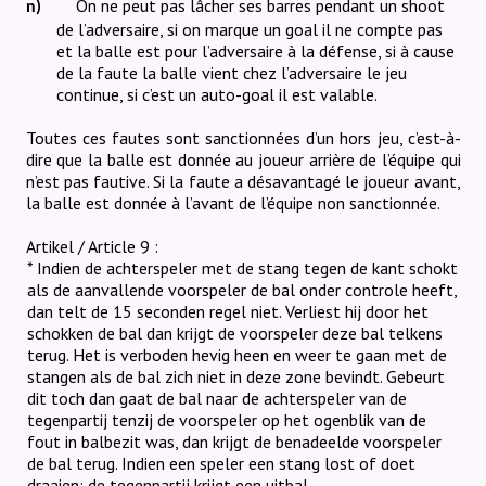
On ne peut pas lâcher ses barres pendant un shoot
n)
de l’adversaire, si on marque un goal il ne compte pas
et la balle est pour l’adversaire à la défense, si à cause
de la faute la balle vient chez l’adversaire le jeu
continue, si c’est un auto-goal il est valable.
Toutes ces fautes sont sanctionnées d’un hors jeu, c’est-à-
dire que la balle est donnée au joueur arrière de l’équipe qui
n’est pas fautive. Si la faute a désavantagé le joueur avant,
la balle est donnée à l’avant de l’équipe non sanctionnée.
Artikel / Article 9 :
* Indien de achterspeler met de stang tegen de kant schokt
als de aanvallende voorspeler de bal onder controle heeft,
dan telt de 15 seconden regel niet. Verliest hij door het
schokken de bal dan krijgt de voorspeler deze bal telkens
terug. Het is verboden hevig heen en weer te gaan met de
stangen als de bal zich niet in deze zone bevindt. Gebeurt
dit toch dan gaat de bal naar de achterspeler van de
tegenpartij tenzij de voorspeler op het ogenblik van de
fout in balbezit
was, dan krijgt de benadeelde voorspeler
de bal terug. Indien een speler een stang lost of doet
draaien: de tegenpartij krijgt een uitbal.