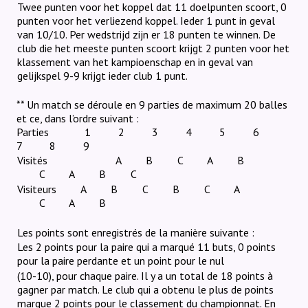
Twee punten voor het koppel dat 11 doelpunten scoort, 0
punten voor het verliezend koppel. Ieder 1 punt in geval
van 10/10. Per wedstrijd zijn er 18 punten te winnen. De
club die het meeste punten scoort krijgt 2 punten voor het
klassement van het kampioenschap en in geval van
gelijkspel 9-9 krijgt ieder club 1 punt.
** Un match se déroule en 9 parties de maximum 20 balles
et ce, dans l’ordre suivant :
Parties
1
2
3
4
5
6
7
8
9
Visités
A
B
C
A
B
C
A
B
C
Visiteurs
A
B
C
B
C
A
C
A
B
Les points sont enregistrés de la manière suivante :
Les 2 points pour la paire qui a marqué 11 buts, 0 points
pour la paire perdante et un point pour le nul
(10-10), pour chaque paire. Il y a un total de 18 points à
gagner par match. Le club qui a obtenu le plus de points
marque 2 points pour le classement du championnat.
En