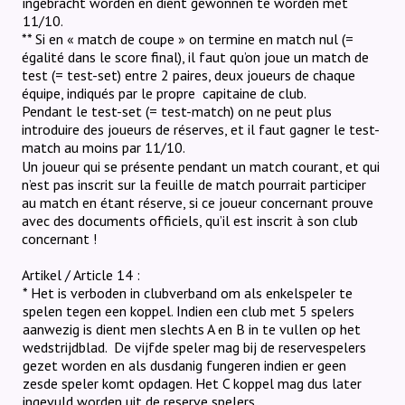
ingebracht worden en dient gewonnen te worden met
11/10.
**
Si en « match de coupe » on termine en match nul (=
égalité dans le score final), il faut qu’on joue un match de
test (= test-set) entre 2 paires, deux joueurs de chaque
équipe, indiqués par le propre
capitaine de club.
Pendant le test-set (= test-match) on ne peut plus
introduire des joueurs de réserves, et il faut gagner le test-
match au moins par 11/10.
Un joueur qui se présente pendant un match courant, et qui
n’est pas inscrit sur la feuille de match pourrait participer
au match en étant réserve, si ce joueur concernant prouve
avec des documents officiels, qu’il est inscrit à son club
concernant !
Artikel / Article 14 :
* Het is verboden in clubverband om als enkelspeler te
spelen tegen een koppel. Indien een club met 5 spelers
aanwezig is dient men slechts A en B in te vullen op het
wedstrijdblad.
De vijfde speler mag bij de reservespelers
gezet worden en als dusdanig fungeren indien er geen
zesde speler komt opdagen. Het C koppel mag dus later
ingevuld worden uit de reserve spelers.