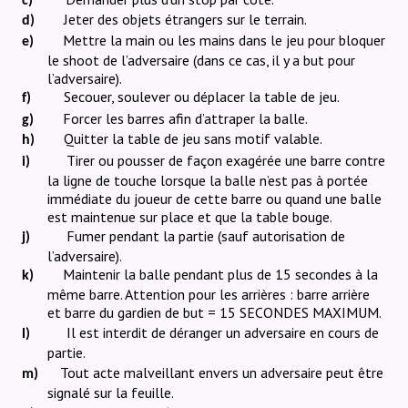
c)
Jeter des objets étrangers sur le terrain.
d)
Mettre la main ou les mains dans le jeu pour bloquer
e)
le shoot de l’adversaire (dans ce cas, il y a but pour
l’adversaire).
Secouer, soulever ou déplacer la table de jeu.
f)
Forcer les barres afin d’attraper la balle.
g)
Quitter la table de jeu sans motif valable.
h)
Tirer ou pousser de façon exagérée une barre contre
i)
la ligne de touche lorsque la balle n’est pas à portée
immédiate du joueur de cette barre ou quand une balle
est maintenue sur place et que la table bouge.
Fumer pendant la partie (sauf autorisation de
j)
l’adversaire).
Maintenir la balle pendant plus de 15 secondes à la
k)
même barre. Attention pour les arrières : barre arrière
et barre du gardien de but = 15 SECONDES MAXIMUM.
Il est interdit de déranger un adversaire en cours de
l)
partie.
Tout acte malveillant envers un adversaire peut être
m)
signalé sur la feuille.