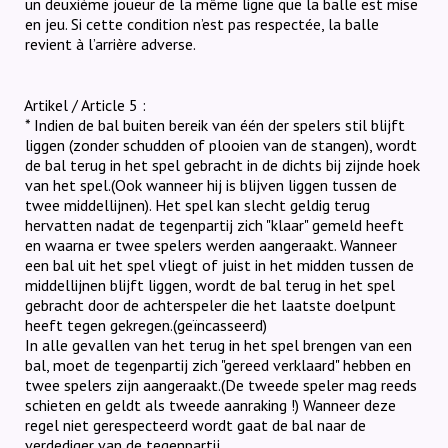
un deuxième joueur de la même ligne que la balle est mise
en jeu. Si cette condition n’est pas respectée, la balle
revient à l’arrière adverse.
Artikel / Article 5 :
* Indien de bal buiten bereik van één der spelers stil blijft
liggen (zonder schudden of plooien van de stangen), wordt
de bal terug in het spel gebracht in de dichts bij zijnde hoek
van het spel.(Ook wanneer hij is blijven liggen tussen de
twee middellijnen). Het spel kan slecht geldig terug
hervatten nadat de tegenpartij zich "klaar" gemeld heeft
en waarna er twee spelers werden aangeraakt. Wanneer
een bal uit het spel vliegt of juist in het midden tussen de
middellijnen blijft liggen, wordt de bal terug in het spel
gebracht door de achterspeler die het laatste doelpunt
heeft tegen gekregen.(geïncasseerd)
In alle gevallen van het terug in het spel brengen van een
bal, moet de tegenpartij zich "gereed verklaard" hebben en
twee spelers zijn aangeraakt.(De tweede speler mag reeds
schieten en geldt als tweede aanraking !) Wanneer deze
regel niet gerespecteerd wordt gaat de bal naar de
verdediger van de tegenpartij.