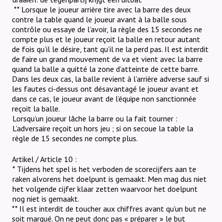
** Lorsque le joueur arrière tire avec la barre des deux
contre la table quand le joueur avant à la balle sous
contrôle ou essaye de l’avoir, la règle des 15 secondes ne
compte plus et le joueur reçoit la balle en retour autant
de fois qu’il le désire, tant qu’il ne la perd pas. Il est interdit
de faire un grand mouvement de va et vient avec la barre
quand la balle a quitté la zone d’atteinte de cette barre.
Dans les deux cas, la balle revient à l’arrière adverse sauf si
les fautes ci-dessus ont désavantagé le joueur avant et
dans ce cas, le joueur avant de l’équipe non sanctionnée
reçoit la balle.
Lorsqu’un joueur lâche la barre ou la fait tourner :
L’adversaire reçoit un hors jeu ; si on secoue la table la
règle de 15 secondes ne compte plus.
Artikel / Article 10 :
* Tijdens het spel is het verboden de scorecijfers aan te
raken alvorens het doelpunt is gemaakt. Men mag dus niet
het volgende cijfer klaar zetten waarvoor het doelpunt
nog niet is gemaakt.
** Il est interdit de toucher aux chiffres avant qu’un but ne
soit marqué. On ne peut donc pas « préparer » le but