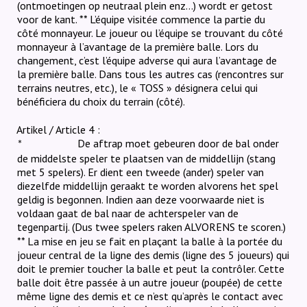
(ontmoetingen op neutraal plein enz...) wordt er getost
voor de kant.
** L’équipe visitée commence la partie du
côté monnayeur. Le joueur ou l’équipe se trouvant du côté
monnayeur à l’avantage de la première balle. Lors du
changement, c’est l’équipe adverse qui aura l’avantage de
la première balle. Dans tous les autres cas (rencontres sur
terrains neutres, etc.), le « TOSS » désignera celui qui
bénéficiera du choix du terrain (côté).
Artikel / Article 4 :
De aftrap moet gebeuren door de bal onder
*
de middelste speler te plaatsen van de middellijn (stang
met 5 spelers). Er dient een tweede (ander) speler van
diezelfde middellijn geraakt te worden alvorens het spel
geldig is begonnen. Indien aan deze voorwaarde niet is
voldaan gaat de bal naar de achterspeler van de
tegenpartij. (Dus twee spelers raken ALVORENS te scoren.)
** La mise en jeu se fait en plaçant la balle à la portée du
joueur central de la ligne des demis (ligne des 5 joueurs) qui
doit le premier toucher la balle et peut la contrôler. Cette
balle doit être passée à un autre joueur (poupée) de cette
même ligne des demis et ce n’est qu’après le contact avec