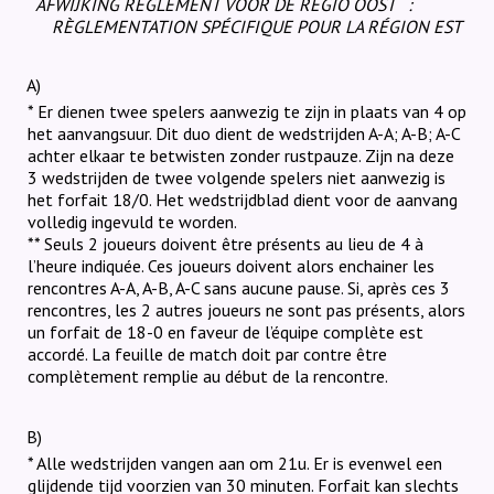
AFWIJKING REGLEMENT VOOR DE REGIO OOST
:
RÈGLEMENTATION SPÉCIFIQUE POUR LA RÉGION EST
A)
* Er dienen twee spelers aanwezig te zijn in plaats van 4 op
het aanvangsuur. Dit duo dient de wedstrijden A-A; A-B; A-C
achter elkaar te betwisten zonder rustpauze. Zijn na deze
3 wedstrijden de twee volgende spelers niet aanwezig is
het forfait 18/0. Het wedstrijdblad dient voor de aanvang
volledig ingevuld te worden.
** Seuls 2 joueurs doivent être présents au lieu de 4 à
l’heure indiquée. Ces joueurs doivent alors enchainer les
rencontres A-A, A-B, A-C sans aucune pause. Si, après ces 3
rencontres, les 2 autres joueurs ne sont pas présents, alors
un forfait de 18-0 en faveur de l’équipe complète est
accordé. La feuille de match doit par contre être
complètement remplie au début de la rencontre.
B)
* Alle wedstrijden vangen aan om 21u. Er is evenwel een
glijdende tijd voorzien van 30 minuten. Forfait kan slechts