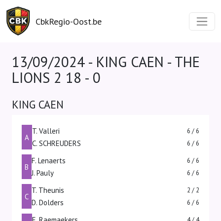
CbkRegio-Oost.be
13/09/2024 - KING CAEN - THE
LIONS 2
18 - 0
KING CAEN
T. Valleri
6 / 6
A
C. SCHREUDERS
6 / 6
F. Lenaerts
6 / 6
B
J. Pauly
6 / 6
T. Theunis
2 / 2
C
D. Dolders
6 / 6
E. Raemaekers
4 / 4