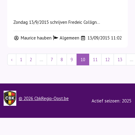
Zondag 13/9/2015 schrijven Fredeic Collign...
Maurice hauben
Algemeen
13/09/2015 11:02
‹
1
2
...
7
8
9
10
11
12
13
...
© 2026 CbkRegio-Oost.be
Actief seizoen: 2025