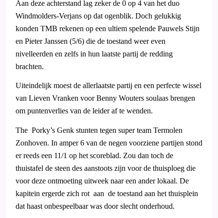
Aan deze achterstand lag zeker de 0 op 4 van het duo
Windmolders-Verjans op dat ogenblik. Doch gelukkig
konden TMB rekenen op een ultiem spelende Pauwels Stijn
en Pieter Janssen (5/6) die de toestand weer even
nivelleerden en zelfs in hun laatste partij de redding
brachten.
Uiteindelijk moest de allerlaatste partij en een perfecte wissel
van Lieven Vranken voor Benny Wouters soulaas brengen
om puntenverlies van de leider af te wenden.
The
Porky’s Genk stunten tegen super team Termolen
Zonhoven. In amper 6 van de negen voorziene partijen stond
er reeds een 11/1 op het scoreblad. Zou dan toch de
thuistafel de steen des aanstoots zijn voor de thuisploeg die
voor deze ontmoeting uitweek naar een ander lokaal. De
kapitein ergerde zich rot
aan
de toestand aan het thuisplein
dat haast onbespeelbaar was door slecht onderhoud.