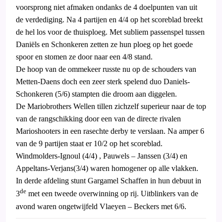
voorsprong niet afmaken ondanks de 4 doelpunten van uit
de verdediging. Na 4 partijen en 4/4 op het scoreblad breekt
de hel los voor de thuisploeg. Met subliem passenspel tussen
Daniëls en Schonkeren zetten ze hun ploeg op het goede
spoor en stomen ze door naar een 4/8 stand.
De hoop van de ommekeer russte nu op de schouders van
Metten-Daens doch een zeer sterk spelend duo Daniels-
Schonkeren (5/6) stampten die droom aan diggelen.
De Mariobrothers Wellen tillen zichzelf superieur naar de top
van de rangschikking door een van de directe rivalen
Marioshooters in een rasechte derby te verslaan. Na amper 6
van de 9 partijen staat er 10/2 op het scoreblad.
Windmolders-Ignoul (4/4) , Pauwels – Janssen (3/4) en
Appeltans-Verjans(3/4) waren homogener op alle vlakken.
In derde afdeling stunt Gargamel Schaffen in hun debuut in
de
3
met een tweede overwinning op rij.
Uitblinkers van de
avond waren ongetwijfeld Vlaeyen – Beckers met 6/6.