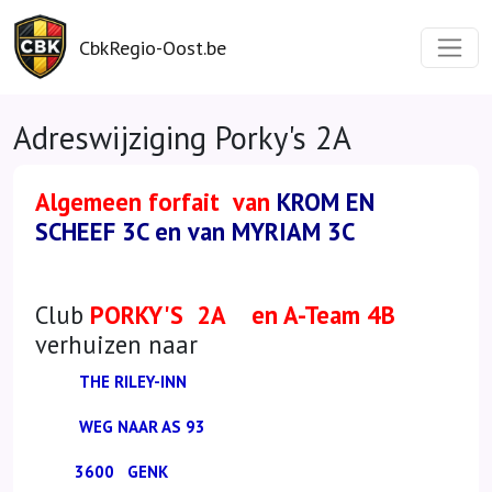
CbkRegio-Oost.be
Adreswijziging Porky's 2A
Algemeen forfait van
KROM EN
SCHEEF 3C en van MYRIAM 3C
Club
PORKY'S 2A en A-Team 4B
verhuizen naar
THE RILEY-INN
WEG NAAR AS 93
3600 GENK