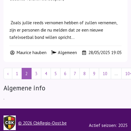
Zoals jullie reeds vernomen hebben of zullen vernemen,
zijn er personen die nu melden dat ze een nieuwe
tafelvoetbal bond willen opricht...
Maurice hauben
Algemeen
28/05/2025 19:05
‹
1
2
3
4
5
6
7
8
9
10
...
10
Algemene info
.
© 2026 CbkRegio-Oost.be
Actief seizoen: 2025